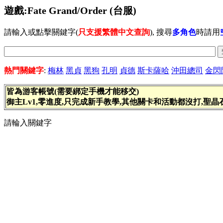
遊戲:Fate Grand/Order (台服)
請輸入或點擊關鍵字(
只支援繁體中文查詢
), 搜尋
多角色
時請用
熱門關鍵字
:
梅林
黑貞
黑狗
孔明
貞德
斯卡薩哈
沖田總司
金閃
皆為游客帳號(需要綁定手機才能移交)
御主Lv1,零進度,只完成新手教學,其他關卡和活動都沒打,聖
請輪入關鍵字